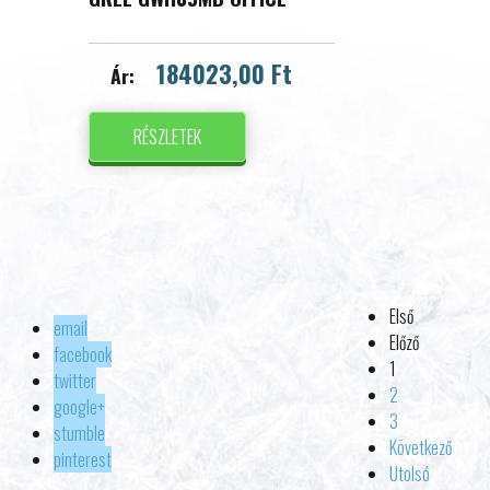
184023,00 Ft
Ár:
RÉSZLETEK
Első
email
Előző
facebook
1
twitter
2
google+
3
stumble
Következő
pinterest
Utolsó