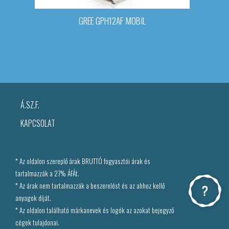
GREE GPH12AF MOBIL
Á.SZ.F.
KAPCSOLAT
* Az oldalon szereplő árak BRUTTÓ fogyasztói árak és
tartalmazzák a 27% ÁFÁt.
* Az árak nem tartalmazzák a beszerelést és az ahhoz kellő
anyagok díját.
* Az oldalon található márkanevek és logók az azokat bejegyző
cégek tulajdonai.