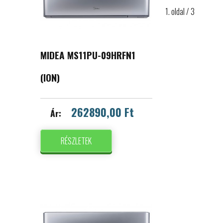
1. oldal / 3
MIDEA MS11PU-09HRFN1
(ION)
262890,00 Ft
Ár:
RÉSZLETEK