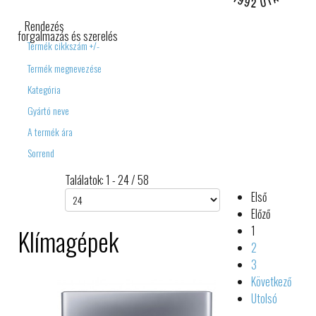
IPARI ELEKTRONIKA
Rendezés
forgalmazás és szerelés
Termék cikkszám +/-
Termék megnevezése
Kategória
Gyártó neve
A termék ára
Sorrend
Találatok: 1 - 24 / 58
Első
Előző
Klímagépek
1
2
3
Következő
Utolsó