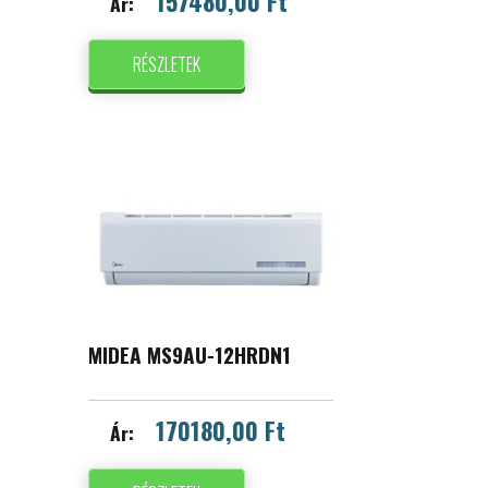
157480,00 Ft
Ár:
RÉSZLETEK
MIDEA MS9AU-12HRDN1
170180,00 Ft
Ár: