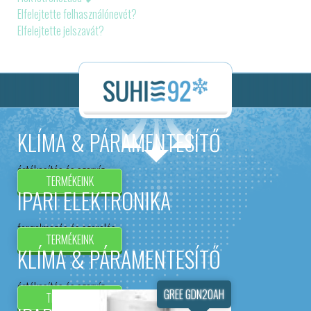
Elfelejtette felhasználónevét?
Elfelejtette jelszavát?
KLÍMA & PÁRAMENTESÍTŐ
értékesítés és szervíz
TERMÉKEINK
IPARI ELEKTRONIKA
forgalmazás és szerelés
TERMÉKEINK
KLÍMA & PÁRAMENTESÍTŐ
értékesítés és szervíz
GREE GDN20AH
TERMÉKEINK