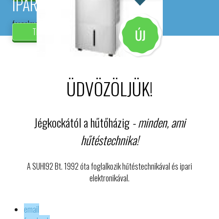
IPARI ELEKTRONIKA
forgalmazás és szerelés
TERMÉKEINK
ÜDVÖZÖLJÜK!
Jégkockától a hűtőházig
- minden, ami
hűtéstechnika!
A SUHI92 Bt. 1992 óta foglalkozik hűtéstechnikával és ipari
elektronikával.
email