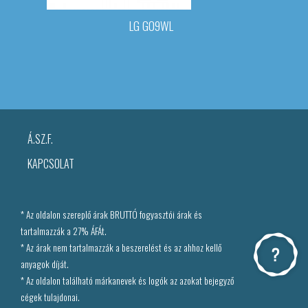
LG G09WL
Á.SZ.F.
KAPCSOLAT
* Az oldalon szereplő árak BRUTTÓ fogyasztói árak és
tartalmazzák a 27% ÁFÁt.
* Az árak nem tartalmazzák a beszerelést és az ahhoz kellő
anyagok díját.
* Az oldalon található márkanevek és logók az azokat bejegyző
cégek tulajdonai.