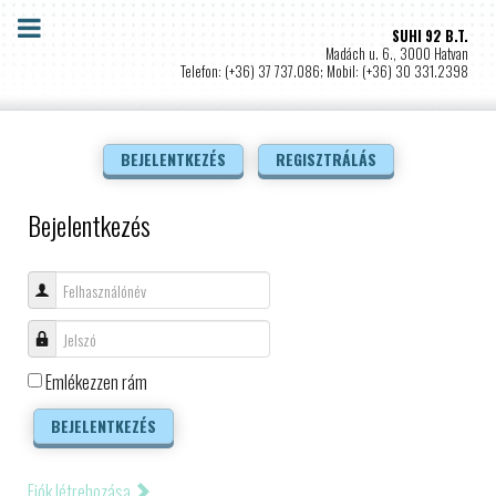
SUHI 92 B.T.
Madách u. 6., 3000 Hatvan
Telefon: (+36) 37 737.086; Mobil: (+36) 30 331.2398
BEJELENTKEZÉS
REGISZTRÁLÁS
Bejelentkezés
Felhasználónév
Jelszó
Emlékezzen rám
BEJELENTKEZÉS
Fiók létrehozása