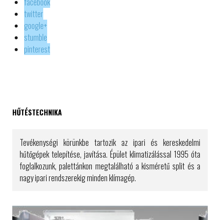
facebook
twitter
google+
stumble
pinterest
HŰTÉSTECHNIKA
Tevékenységi körünkbe tartozik az ipari és kereskedelmi
hűtőgépek telepítése, javítása. Épület klimatizálással 1995 óta
foglalkozunk, palettánkon megtalálható a kisméretű split és a
nagy ipari rendszerekig minden klímagép.