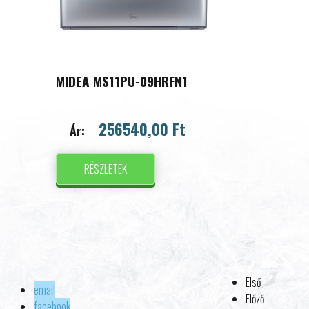
MIDEA MS11PU-09HRFN1
256540,00 Ft
Ár:
RÉSZLETEK
Első
email
Előző
facebook