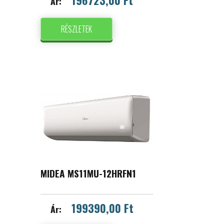
Ár:
RÉSZLETEK
MIDEA MS11MU-12HRFN1
199390,00 Ft
Ár: