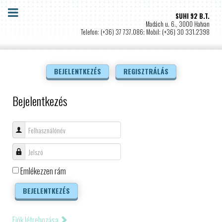
SUHI 92 B.T.
Madách u. 6., 3000 Hatvan
Telefon: (+36) 37 737.086; Mobil: (+36) 30 331.2398
BEJELENTKEZÉS
REGISZTRÁLÁS
Bejelentkezés
Felhasználónév
Jelszó
Emlékezzen rám
BEJELENTKEZÉS
Fiók létrehozása