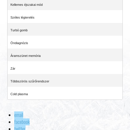
Kellemes éjszakai mód
Széles légterelés
Turbó gomb
Öndiagnózis
Áramszünet memória
Zár
Többszörös szűrőrendszer
Cold plasma
email
facebook
twitter