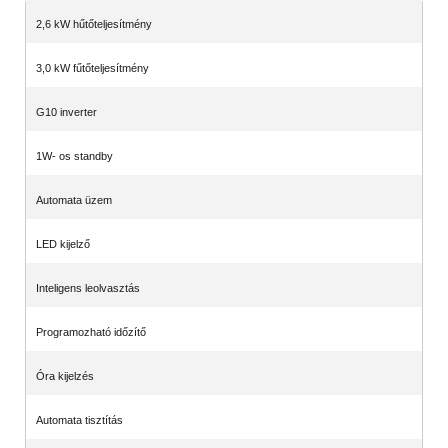
2,6 kW hűtőteljesítmény
3,0 kW fűtőteljesítmény
G10 inverter
1W- os standby
Automata üzem
LED kijelző
Inteligens leolvasztás
Programozható időzítő
Óra kijelzés
Automata tisztítás