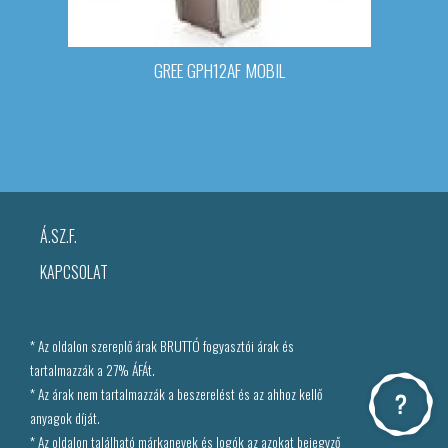
GREE GPH12AF MOBIL
Á.SZ.F.
KAPCSOLAT
* Az oldalon szereplő árak BRUTTÓ fogyasztói árak és
tartalmazzák a 27% ÁFÁt.
* Az árak nem tartalmazzák a beszerelést és az ahhoz kellő
anyagok díját.
* Az oldalon található márkanevek és logók az azokat bejegyző