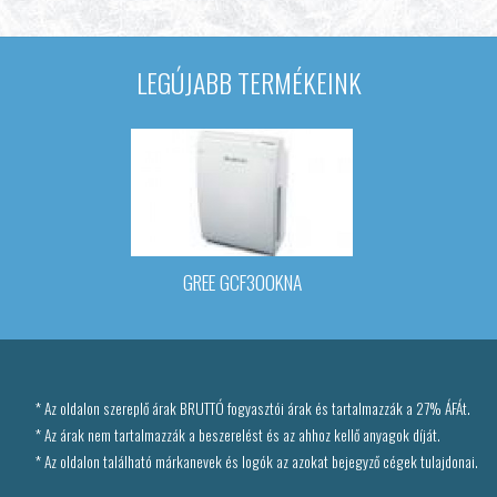
LEGÚJABB TERMÉKEINK
GREE GCF300KNA
* Az oldalon szereplő árak BRUTTÓ fogyasztói árak és tartalmazzák a 27% ÁFÁt.
* Az árak nem tartalmazzák a beszerelést és az ahhoz kellő anyagok díját.
* Az oldalon található márkanevek és logók az azokat bejegyző cégek tulajdonai.