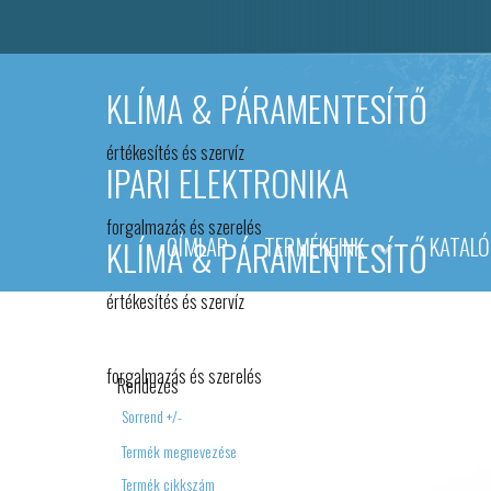
KLÍMA & PÁRAMENTESÍTŐ
értékesítés és szervíz
IPARI ELEKTRONIKA
forgalmazás és szerelés
CÍMLAP
TERMÉKEINK
KATAL
KLÍMA & PÁRAMENTESÍTŐ
értékesítés és szervíz
IPARI ELEKTRONIKA
forgalmazás és szerelés
Rendezés
Sorrend +/-
Termék megnevezése
Termék cikkszám