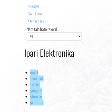
Kategória
Gyártó neve
A termék ára
Nem található rekord
Ipari Elektronika
email
facebook
twitter
google+
stumble
pinterest