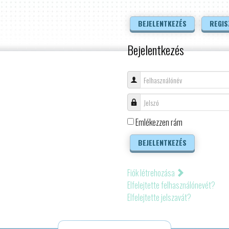
BEJELENTKEZÉS
REGIS
Bejelentkezés
Felhasználónév
Jelszó
Emlékezzen rám
BEJELENTKEZÉS
Fiók létrehozása
Elfelejtette felhasználónevét?
Elfelejtette jelszavát?