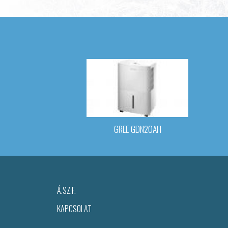
GREE GDN20AH
Á.SZ.F.
KAPCSOLAT