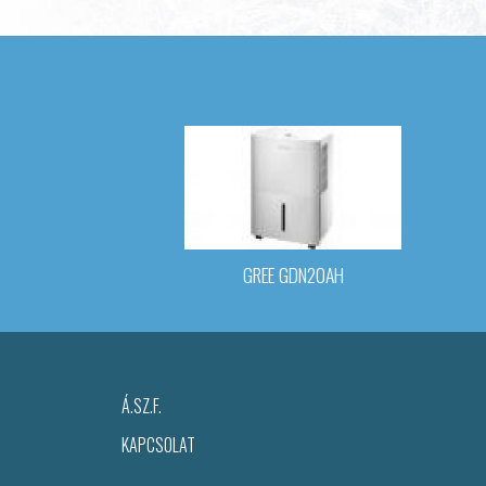
GREE GDN20AH
Á.SZ.F.
KAPCSOLAT