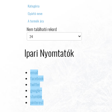
Kategória
Gyártó neve
A termék ára
Nem található rekord
Ipari Nyomtatók
email
facebook
twitter
google+
stumble
pinterest