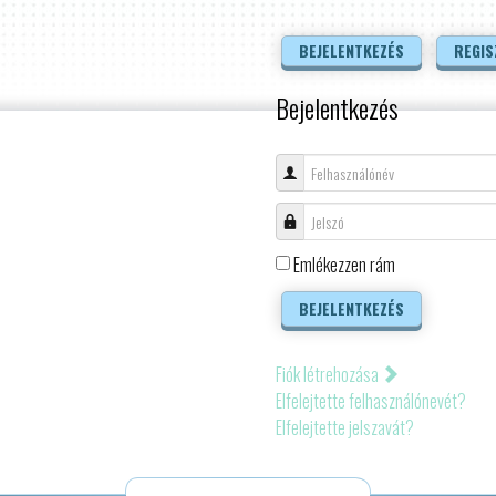
BEJELENTKEZÉS
REGIS
Bejelentkezés
Felhasználónév
Jelszó
Emlékezzen rám
BEJELENTKEZÉS
Fiók létrehozása
Elfelejtette felhasználónevét?
Elfelejtette jelszavát?