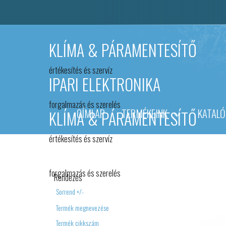
KLÍMA & PÁRAMENTESÍTŐ
értékesítés és szervíz
IPARI ELEKTRONIKA
forgalmazás és szerelés
CÍMLAP
TERMÉKEINK
KATAL
KLÍMA & PÁRAMENTESÍTŐ
értékesítés és szervíz
IPARI ELEKTRONIKA
forgalmazás és szerelés
Rendezés
Sorrend +/-
Termék megnevezése
Termék cikkszám