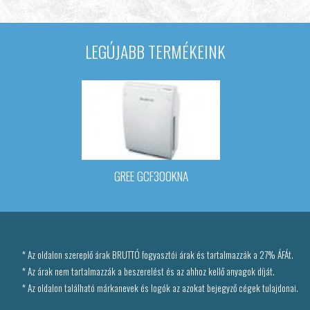
LEGÚJABB TERMÉKEINK
GREE GCF300KNA
* Az oldalon szereplő árak BRUTTÓ fogyasztói árak és tartalmazzák a 27% ÁFÁt.
* Az árak nem tartalmazzák a beszerelést és az ahhoz kellő anyagok díját.
* Az oldalon található márkanevek és logók az azokat bejegyző cégek tulajdonai.