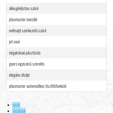
allergénbiztos szűrő
plasmaster ionizáló
méhsejt szerkezetű szűrő
jet cool
négyirányú pásztázás
gyors egyszerű szerelés
elegáns dizájn
plasmaster automatikus tisztítófunkció
email
facebook