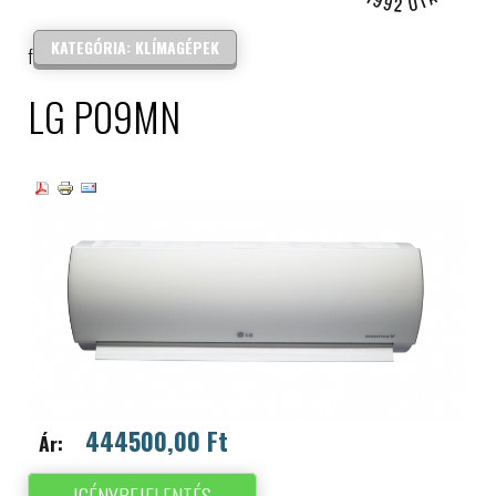
IPARI ELEKTRONIKA
KATEGÓRIA: KLÍMAGÉPEK
forgalmazás és szerelés
LG P09MN
444500,00 Ft
Ár:
IGÉNYBEJELENTÉS