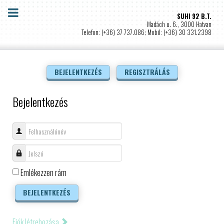
SUHI 92 B.T.
Madách u. 6., 3000 Hatvan
Telefon: (+36) 37 737.086; Mobil: (+36) 30 331.2398
BEJELENTKEZÉS
REGISZTRÁLÁS
Bejelentkezés
Felhasználónév
Jelszó
Emlékezzen rám
BEJELENTKEZÉS
Fiók létrehozása