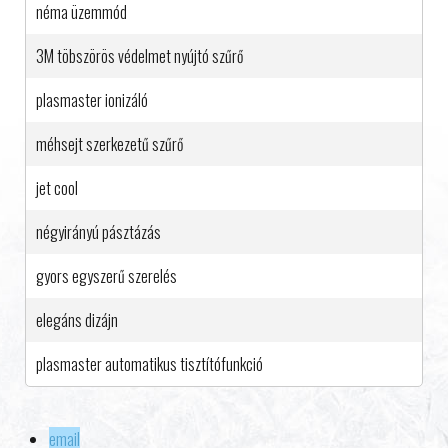
néma üzemmód
3M töbszörös védelmet nyújtó szűrő
plasmaster ionizáló
méhsejt szerkezetű szűrő
jet cool
négyirányú pásztázás
gyors egyszerű szerelés
elegáns dizájn
plasmaster automatikus tisztítófunkció
email