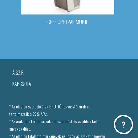
GREE GPH12AF MOBIL
Á.SZ.F.
KAPCSOLAT
* Az oldalon szereplő árak BRUTTÓ fogyasztói árak és
tartalmazzák a 27% ÁFÁt.
* Az árak nem tartalmazzák a beszerelést és az ahhoz kellő
anyagok díját.
* Az oldalon található márkanevek és logók az azokat bejegyző