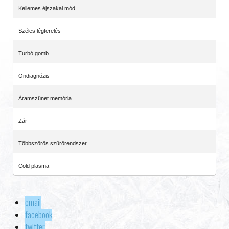
Kellemes éjszakai mód
Széles légterelés
Turbó gomb
Öndiagnózis
Áramszünet memória
Zár
Többszörös szűrőrendszer
Cold plasma
email
facebook
twitter