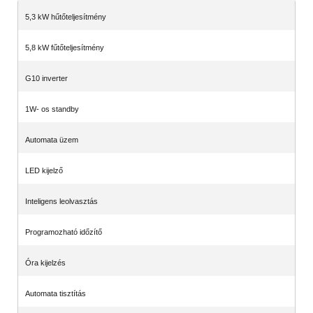
5,3 kW hűtőteljesítmény
5,8 kW fűtőteljesítmény
G10 inverter
1W- os standby
Automata üzem
LED kijelző
Inteligens leolvasztás
Programozható időzítő
Óra kijelzés
Automata tisztítás