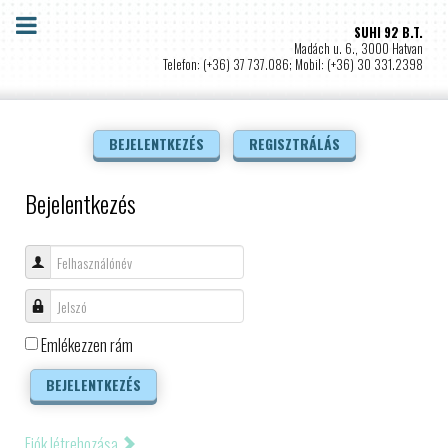
SUHI 92 B.T.
Madách u. 6., 3000 Hatvan
Telefon: (+36) 37 737.086; Mobil: (+36) 30 331.2398
BEJELENTKEZÉS
REGISZTRÁLÁS
Bejelentkezés
Felhasználónév
Jelszó
Emlékezzen rám
BEJELENTKEZÉS
Fiók létrehozása