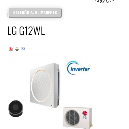
IPARI ELEKTRONIKA
KATEGÓRIA: KLÍMAGÉPEK
forgalmazás és szerelés
LG G12WL