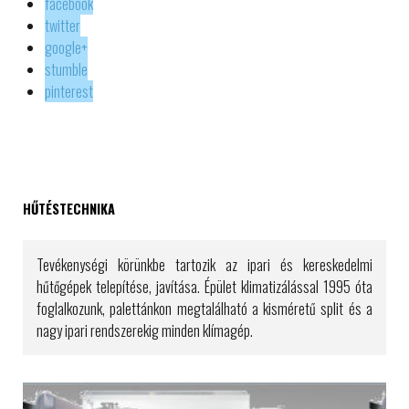
facebook
twitter
google+
stumble
pinterest
HŰTÉSTECHNIKA
Tevékenységi körünkbe tartozik az ipari és kereskedelmi
hűtőgépek telepítése, javítása. Épület klimatizálással 1995 óta
foglalkozunk, palettánkon megtalálható a kisméretű split és a
nagy ipari rendszerekig minden klímagép.