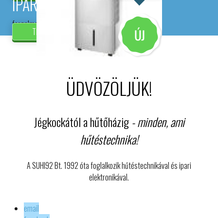
IPARI ELEKTRONIKA
forgalmazás és szerelés
TERMÉKEINK
ÜDVÖZÖLJÜK!
Jégkockától a hűtőházig
- minden, ami
hűtéstechnika!
A SUHI92 Bt. 1992 óta foglalkozik hűtéstechnikával és ipari
elektronikával.
email