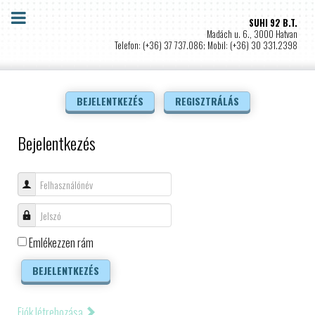
SUHI 92 B.T.
Madách u. 6., 3000 Hatvan
Telefon: (+36) 37 737.086; Mobil: (+36) 30 331.2398
BEJELENTKEZÉS
REGISZTRÁLÁS
Bejelentkezés
Felhasználónév
Jelszó
Emlékezzen rám
BEJELENTKEZÉS
Fiók létrehozása