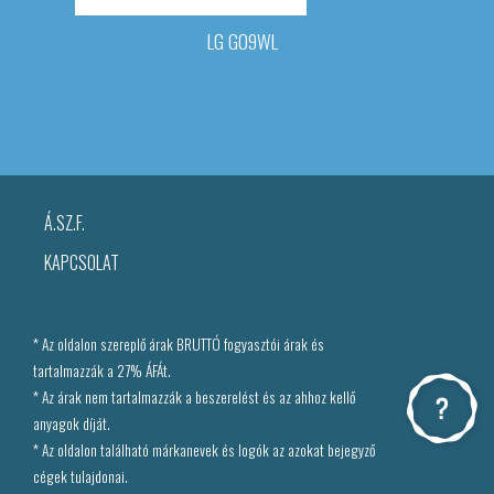
LG G09WL
Á.SZ.F.
KAPCSOLAT
* Az oldalon szereplő árak BRUTTÓ fogyasztói árak és
tartalmazzák a 27% ÁFÁt.
* Az árak nem tartalmazzák a beszerelést és az ahhoz kellő
anyagok díját.
* Az oldalon található márkanevek és logók az azokat bejegyző
cégek tulajdonai.