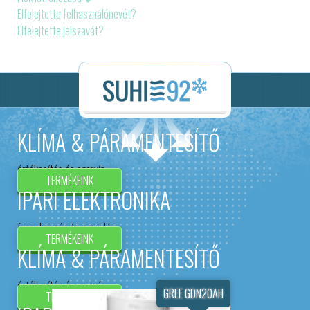
Elfelejtette felhasználónevét?
Elfelejtette jelszavát?
KLÍMA & PÁRAMENTESÍTŐ
értékesítés és szervíz
TERMÉKEINK
IPARI ELEKTRONIKA
forgalmazás és szerelés
TERMÉKEINK
KLÍMA & PÁRAMENTESÍTŐ
értékesítés és szervíz
GREE GDN20AH
TERMÉKEINK